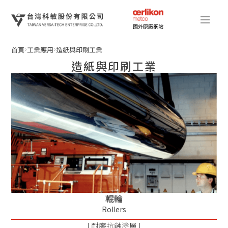
國外原廠網站
首頁
工業應用
造紙與印刷工業
造紙與印刷工業
輥輪
Rollers
| 耐磨抗蝕塗層 |