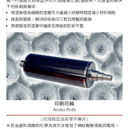
損。高速火焰噴塗(HVOF)搭配碳化鎢/鉻粉末，可適當的解決
下列挑戰與需求:
噴塗後極為細緻的塗層可大幅減少研磨時間並減少材料損耗
提高耐磨度，解決回收紙OCC對瓦楞輥的磨損
厚度穩定的塗層可確保瓦楞紙的形狀平整
印刷花輪
Anilox Rolls
| 抗侵蝕並延長零件壽命 |
水性油墨和相關的化學洗滌方法增加了網紋輥被侵蝕的風險。