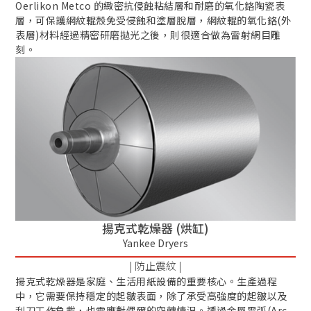
Oerlikon Metco 的緻密抗侵蝕粘結層和耐磨的氧化鉻陶瓷表
層，可保護網紋輥殼免受侵蝕和塗層脫層，網紋輥的氧化鉻(外
表層)材料經過精密研磨拋光之後，則很適合做為雷射網目雕
刻。
揚克式乾燥器 (烘缸)
Yankee Dryers
| 防止震紋 |
揚克式乾燥器是家庭、生活用紙設備的重要核心。生產過程
中，它需要保持穩定的起皺表面，除了承受高強度的起皺以及
刮刀工作負載，也需應對偶爾的空轉情況。透過金屬電弧(Arc